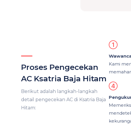
Wawancar
Kami men
Proses Pengecekan
memahami
AC Ksatria Baja Hitam
Berikut adalah langkah-langkah
Pengukur
detail pengecekan AC di Ksatria Baja
Memeriksa
Hitam:
mendetek
kekurang