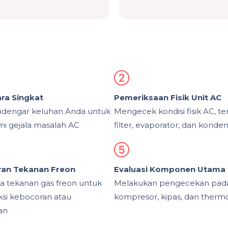
a Singkat
Pemeriksaan Fisik Unit AC
dengar keluhan Anda untuk
Mengecek kondisi fisik AC, t
 gejala masalah AC
filter, evaporator, dan konde
an Tekanan Freon
Evaluasi Komponen Utama
 tekanan gas freon untuk
Melakukan pengecekan pad
si kebocoran atau
kompresor, kipas, dan therm
an