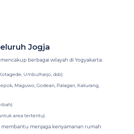
eluruh Jogja
m mencakup berbagai wilayah di Yogyakarta:
 Kotagede, Umbulharjo, dsb)
epok, Maguwo, Godean, Palagan, Kaliurang,
erbah)
ntuk area tertentu).
siap membantu menjaga kenyamanan rumah