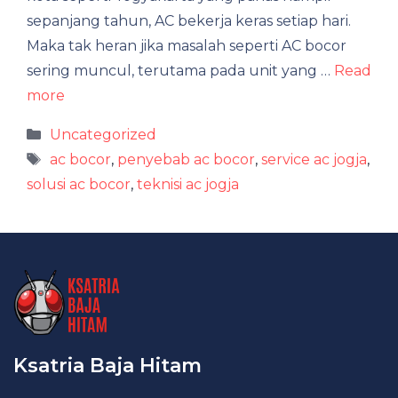
sepanjang tahun, AC bekerja keras setiap hari.
Maka tak heran jika masalah seperti AC bocor
sering muncul, terutama pada unit yang …
Read
more
Categories
Uncategorized
Tags
ac bocor
,
penyebab ac bocor
,
service ac jogja
,
solusi ac bocor
,
teknisi ac jogja
Ksatria Baja Hitam