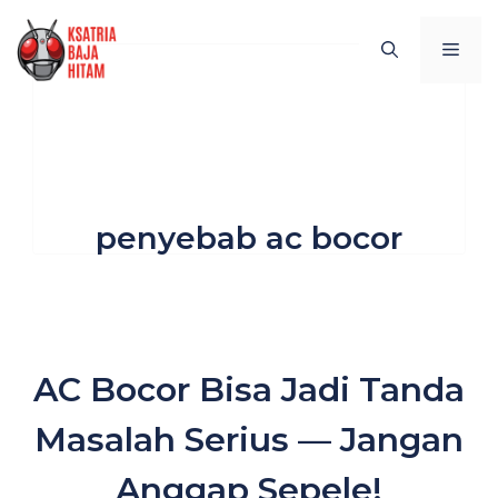
Skip
to
MEN
content
penyebab ac bocor
AC Bocor Bisa Jadi Tanda
Masalah Serius — Jangan
Anggap Sepele!