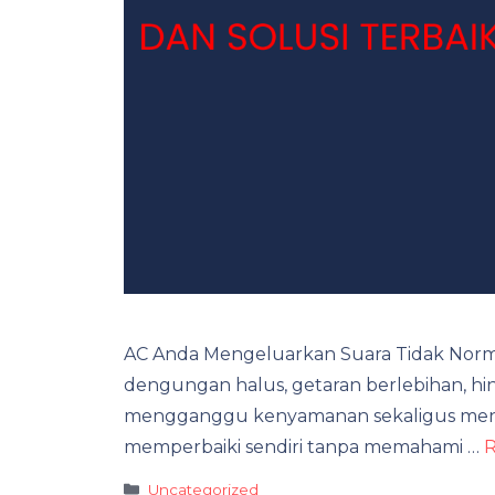
AC Anda Mengeluarkan Suara Tidak Normal?
dengungan halus, getaran berlebihan, hi
mengganggu kenyamanan sekaligus mena
memperbaiki sendiri tanpa memahami …
R
Categories
Uncategorized