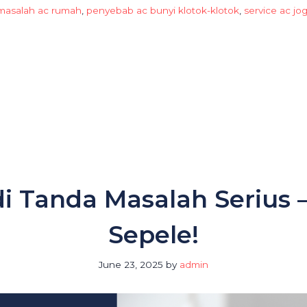
masalah ac rumah
,
penyebab ac bunyi klotok-klotok
,
service ac jog
di Tanda Masalah Seriu
Sepele!
June 23, 2025
by
admin