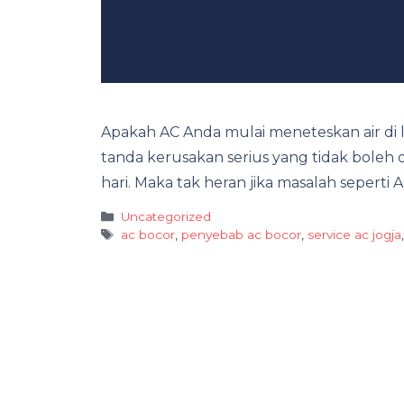
Apakah AC Anda mulai meneteskan air di 
tanda kerusakan serius yang tidak boleh d
hari. Maka tak heran jika masalah sepert
Categories
Uncategorized
Tags
ac bocor
,
penyebab ac bocor
,
service ac jogja