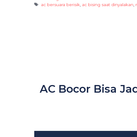
Tags
ac bersuara berisik
,
ac bising saat dinyalakan
,
AC Bocor Bisa Ja