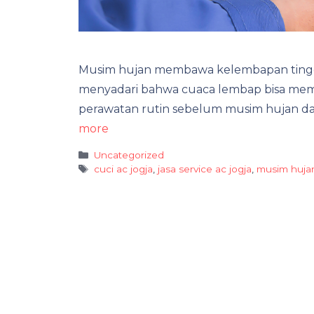
Musim hujan membawa kelembapan tinggi
menyadari bahwa cuaca lembap bisa memicu
perawatan rutin sebelum musim hujan da
more
Categories
Uncategorized
Tags
cuci ac jogja
,
jasa service ac jogja
,
musim huja