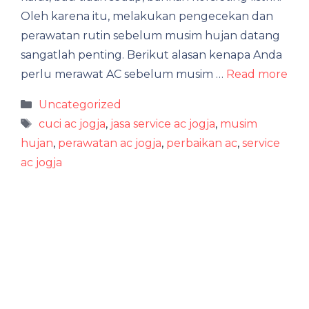
Oleh karena itu, melakukan pengecekan dan
perawatan rutin sebelum musim hujan datang
sangatlah penting. Berikut alasan kenapa Anda
perlu merawat AC sebelum musim …
Read more
Categories
Uncategorized
Tags
cuci ac jogja
,
jasa service ac jogja
,
musim
hujan
,
perawatan ac jogja
,
perbaikan ac
,
service
ac jogja