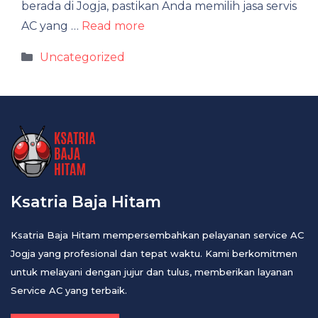
berada di Jogja, pastikan Anda memilih jasa servis
AC yang …
Read more
Categories
Uncategorized
Ksatria Baja Hitam
Ksatria Baja Hitam mempersembahkan pelayanan service AC
Jogja yang profesional dan tepat waktu. Kami berkomitmen
untuk melayani dengan jujur dan tulus, memberikan layanan
Service AC yang terbaik.