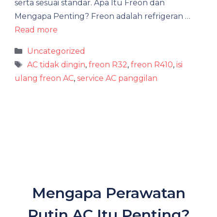
serta sesuai standar. Apa Itu Freon dan
Mengapa Penting? Freon adalah refrigeran …
Read more
Categories
Uncategorized
Tags
AC tidak dingin
,
freon R32
,
freon R410
,
isi
ulang freon AC
,
service AC panggilan
Mengapa Perawatan
Rutin AC Itu Penting?