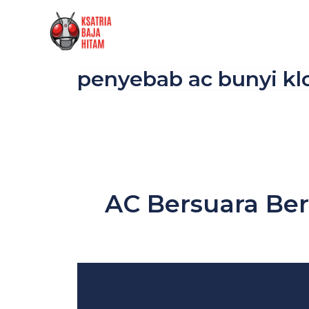
Skip
to
content
penyebab ac bunyi kl
AC Bersuara Ber