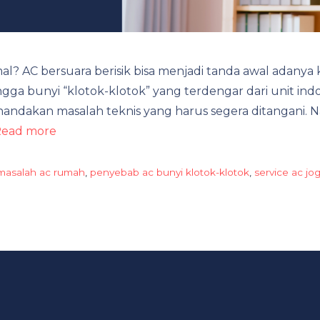
 AC bersuara berisik bisa menjadi tanda awal adanya ke
ngga bunyi “klotok-klotok” yang terdengar dari unit 
ndakan masalah teknis yang harus segera ditangani.
ead more
masalah ac rumah
,
penyebab ac bunyi klotok-klotok
,
service ac jog