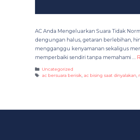
AC Anda Mengeluarkan Suara Tidak Normal?
dengungan halus, getaran berlebihan, hi
mengganggu kenyamanan sekaligus mena
memperbaiki sendiri tanpa memahami …
R
Categories
Uncategorized
Tags
ac bersuara berisik
,
ac bising saat dinyalakan
,